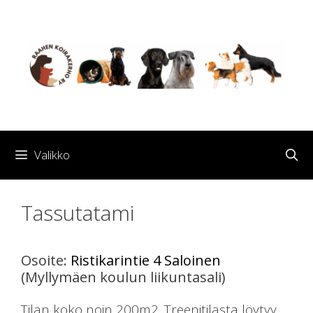
Siirry
sisältöön
Valikko
Tassutatami
Osoite:
Ristikarintie 4 Saloinen
(Myllymäen koulun liikuntasali)
Tilan koko noin 200m2. Treenitilasta löytyy